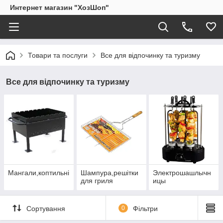
Интернет магазин "ХозШоп"
Товари та послуги
Все для відпочинку та туризму
Все для відпочинку та туризму
Мангали,коптильні
Шампура,решітки
Электрошашлычн
для гриля
ицы
Сортування
0
Фільтри