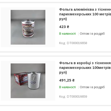
Фольга алюмінієва з тіснен
парихмехерських 100 метрів
рул)
423 ₴
В наявності
Оптом і в роздріб
DT000016658
Фольга в коробці з тісненн
парихмехерських 100метрів 
рул)
491,25 ₴
В наявності
Оптом і в роздріб
DT000016659