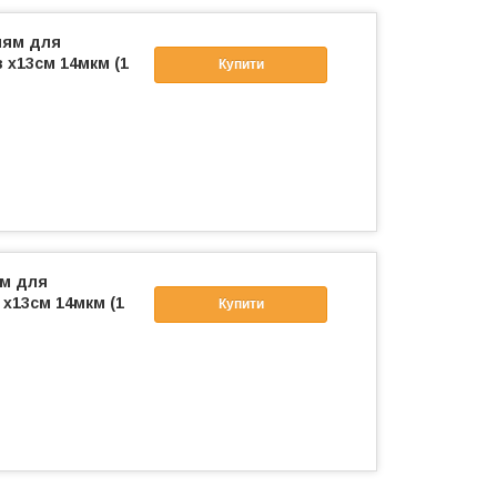
ням для
 х13см 14мкм (1
Купити
ям для
х13см 14мкм (1
Купити