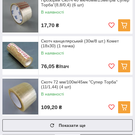
Прозорий Скотч 40 мк/48мм/25метрів"Супер
Торба"(8,8/0,4) (6 шт)
В наявності
17,70
₴
Скотч канцелярський (30м/8 шт.) Комет
(18х30) (1 пачка)
В наявності
76,05
₴/пач
Скотч 72 мм/100м/45мк "Супер Торба"
(11/1,44) (4 шт)
В наявності
109,20
₴
Показати ще