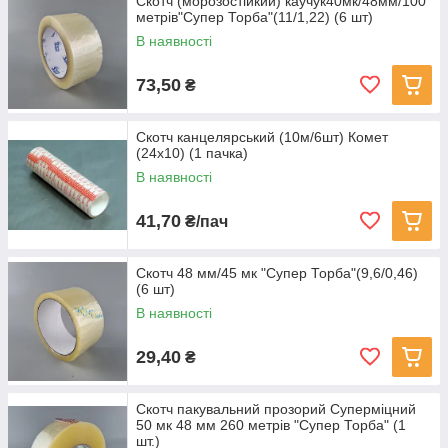
Скотч (морозостійкий) каучук40мк/48мм/100
метрів"Супер Торба"(11/1,22) (6 шт)
В наявності
73,50
₴
Скотч канцелярський (10м/6шт) Комет
(24х10) (1 пачка)
В наявності
41,70
₴/пач
Скотч 48 мм/45 мк "Супер Торба"(9,6/0,46)
(6 шт)
В наявності
29,40
₴
Скотч пакувальний прозорий Суперміцний
50 мк 48 мм 260 метрів "Супер Торба" (1
шт.)