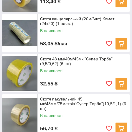
113,40
₴
Скотч канцелярський (20м/6шт) Комет
(24х20) (1 пачка)
В наявності
58,05
₴/пач
Скотч 48 мм/40м/45мк "Супер Торба"
(9,5/0,62) (6 шт)
В наявності
32,55
₴
Скотч пакувальний 45
мк/48мм/75метрів"Супер Торба"(10,5/1,1) (6
шт)
В наявності
56,70
₴