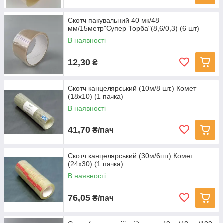
Скотч пакувальний 40 мк/48
мм/15метр"Супер Торба"(8,6/0,3) (6 шт)
В наявності
12,30
₴
Скотч канцелярський (10м/8 шт.) Комет
(18х10) (1 пачка)
В наявності
41,70
₴/пач
Скотч канцелярський (30м/6шт) Комет
(24х30) (1 пачка)
В наявності
76,05
₴/пач