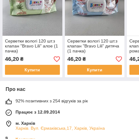
Серветки вологі 120 шт.з
Серветки вологі 120 шт.з
Серв
клапан "Bravo Lili" алое (1
клапан "Bravo Lili" дитяча
клап
пачка)
(1 пачка)
рома
46,20
46,20
46,
₴
₴
Купити
Купити
Про нас
92% позитивних з 254 відгуків за рік
Працює з 12.09.2014
м. Харків
Харків. Вул. Єрмаківська,17, Харків, Україна