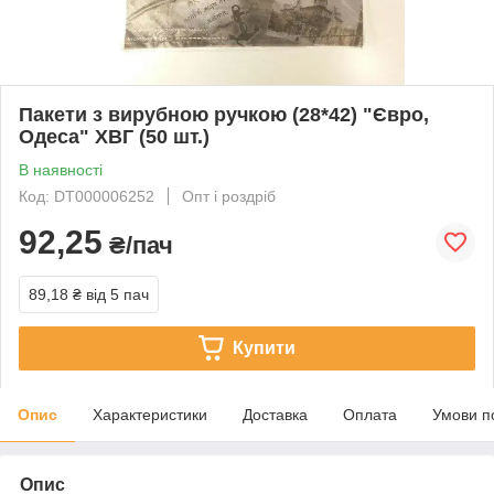
Пакети з вирубною ручкою (28*42) "Євро,
Одеса" ХВГ (50 шт.)
В наявності
Код: DT000006252
Опт і роздріб
92,25
₴/пач
89,18 ₴
від 5 пач
Купити
Опис
Характеристики
Доставка
Оплата
Умови п
Опис