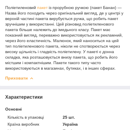
Поліетиленовий
пакет
із прорубною ручкою (пакет Банан) —
Назва його походить через оригінальний вигляд, де у центрі у
верхній частині пакета вирубується ручка, що робить пакет
зручнішим у використанні. Цей різновид поліетиленового
пакета більше належить до імедьного класу. Пакет має
показний вигляд, переважно використовується як рекламний,
через його еластичність. Малюнок, який наноситься на цей
тип поліетиленового пакета, ніколи не спотворюється через
високу щільність і гладкість поліетилену. У пакеті є донна
складка, яка розташовується внизу пакета, що робить його
містшим і компактнішим. Пакети такого типу часто
використовуються в магазинах, бутиках, і в інших сферах.
Приховати
Характеристики
Основні
Кількість в упаковці
25 шт.
Країна виробник
Україна