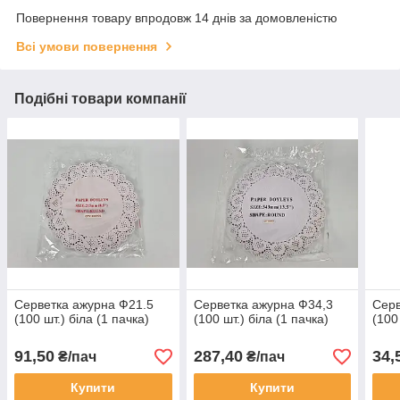
Повернення товару впродовж 14 днів за домовленістю
Всі умови повернення
Подібні товари компанії
Серветка ажурна Ф21.5
Серветка ажурна Ф34,3
Серв
(100 шт.) біла (1 пачка)
(100 шт.) біла (1 пачка)
(100
91,50
287,40
34,
₴/пач
₴/пач
Купити
Купити