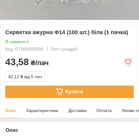
Серветка ажурна Ф14 (100 шт.) біла (1 пачка)
В наявності
Код: DT000005004
Опт і роздріб
43,58
₴/пач
42,12 ₴
від 5 пач
Купити
Опис
Характеристики
Доставка
Оплата
Умови п
Опис