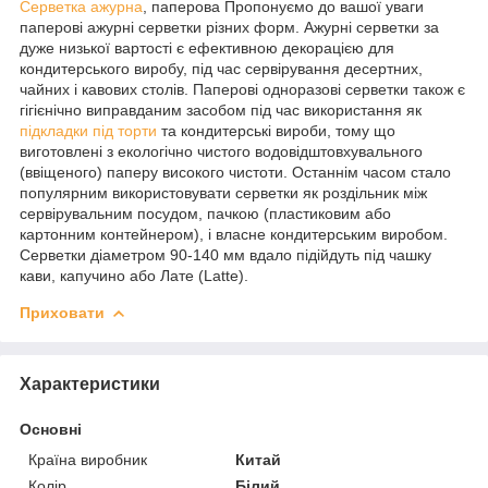
Серветка ажурна
, паперова Пропонуємо до вашої уваги
паперові ажурні серветки різних форм. Ажурні серветки за
дуже низької вартості є ефективною декорацією для
кондитерського виробу, під час сервірування десертних,
чайних і кавових столів. Паперові одноразові серветки також є
гігієнічно виправданим засобом під час використання як
підкладки під торти
та кондитерські вироби, тому що
виготовлені з екологічно чистого водовідштовхувального
(ввіщеного) паперу високого чистоти. Останнім часом стало
популярним використовувати серветки як роздільник між
сервірувальним посудом, пачкою (пластиковим або
картонним контейнером), і власне кондитерським виробом.
Серветки діаметром 90-140 мм вдало підійдуть під чашку
кави, капучино або Лате (Latte).
Приховати
Характеристики
Основні
Країна виробник
Китай
Колір
Білий