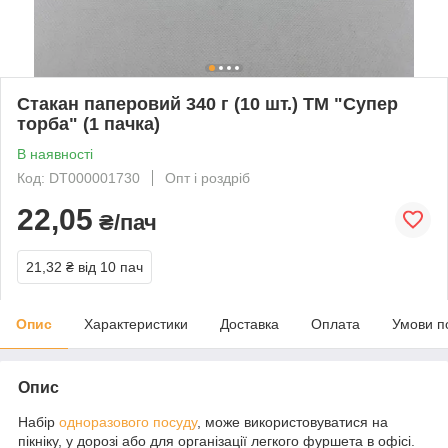
Стакан паперовий 340 г (10 шт.) ТМ "Супер
торба" (1 пачка)
В наявності
Код: DT000001730
Опт і роздріб
22,05
₴/пач
21,32 ₴
від 10 пач
Опис
Характеристики
Доставка
Оплата
Умови п
Опис
Набір
одноразового посуду
, може використовуватися на
пікніку, у дорозі або для організації легкого фуршета в офісі.