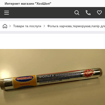
Интернет магазин "ХозШоп"
Товари та послуги
Фольга харчова,терморукав,папір для 