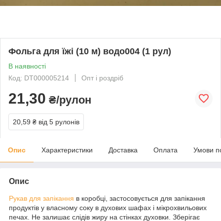
Фольга для їжі (10 м) водо004 (1 рул)
В наявності
Код: DT000005214
Опт і роздріб
21,30
₴/рулон
20,59 ₴
від 5 рулонів
Опис
Характеристики
Доставка
Оплата
Умови п
Опис
Рукав для запікання
в коробці, застосовується для запікання
продуктів у власному соку в духових шафах і мікрохвильових
печах. Не залишає слідів жиру на стінках духовки. Зберігає