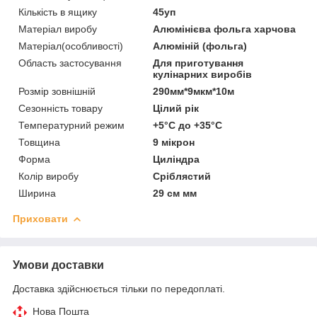
Кількість в ящику
45уп
Матеріал виробу
Алюмінієва фольга харчова
Матеріал(особливості)
Алюміній (фольга)
Область застосування
Для приготування
кулінарних виробів
Розмір зовнішній
290мм*9мкм*10м
Сезонність товару
Цілий рік
Температурний режим
+5°С до +35°С
Товщина
9 мікрон
Форма
Циліндра
Колір виробу
Сріблястий
Ширина
29 см мм
Приховати
Умови доставки
Доставка здійснюється тільки по передоплаті.
Нова Пошта