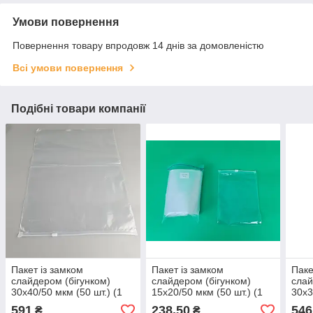
Умови повернення
Повернення товару впродовж 14 днів за домовленістю
Всі умови повернення
Подібні товари компанії
Пакет із замком
Пакет із замком
Паке
слайдером (бігунком)
слайдером (бігунком)
слай
30х40/50 мкм (50 шт.) (1
15х20/50 мкм (50 шт.) (1
30х3
пачка)
пачка)
пачк
591
238,50
546
₴
₴