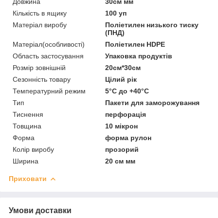
Довжина
30см мм
Кількість в ящику
100 уп
Матеріал виробу
Поліетилен низького тиску
(ПНД)
Матеріал(особливості)
Поліетилен HDPE
Область застосування
Упаковка продуктів
Розмір зовнішній
20см*30см
Сезонність товару
Цілий рік
Температурний режим
5°С до +40°С
Тип
Пакети для заморожування
Тиснення
перфорація
Товщина
10 мікрон
Форма
форма рулон
Колір виробу
прозорий
Ширина
20 см мм
Приховати
Умови доставки