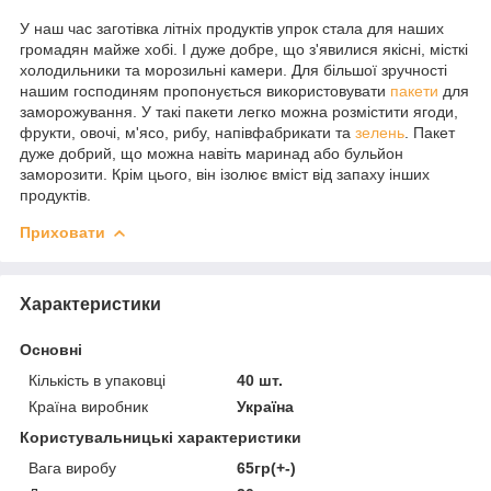
У наш час заготівка літніх продуктів упрок стала для наших
громадян майже хобі. І дуже добре, що з'явилися якісні, місткі
холодильники та морозильні камери. Для більшої зручності
нашим господиням пропонується використовувати
пакети
для
заморожування. У такі пакети легко можна розмістити ягоди,
фрукти, овочі, м'ясо, рибу, напівфабрикати та
зелень
. Пакет
дуже добрий, що можна навіть маринад або бульйон
заморозити. Крім цього, він ізолює вміст від запаху інших
продуктів.
Приховати
Характеристики
Основні
Кількість в упаковці
40 шт.
Країна виробник
Україна
Користувальницькі характеристики
Вага виробу
65гр(+-)