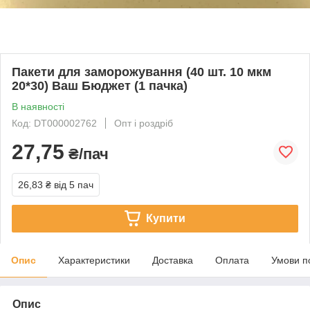
Пакети для заморожування (40 шт. 10 мкм
20*30) Ваш Бюджет (1 пачка)
В наявності
Код: DT000002762
Опт і роздріб
27,75
₴/пач
26,83 ₴
від 5 пач
Купити
Опис
Характеристики
Доставка
Оплата
Умови п
Опис