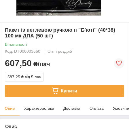
Пакет із петлевою ручкою п "Б'юті" (40*38)
100 мк ДПА (50 шт)
В наявності
Код: DT000003660
Опт і роздріб
607,50
₴/пач
587,25 ₴
від 5 пач
Купити
Опис
Характеристики
Доставка
Оплата
Умови п
Опис