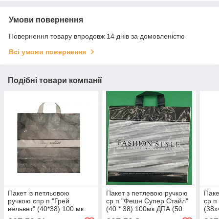
Умови повернення
Повернення товару впродовж 14 днів за домовленістю
Всі умови повернення
Подібні товари компанії
Пакет із петльовою
Пакет з петлевою ручкою
Паке
ручкою спр п "Грей
ср п "Фешн Супер Стайл"
ср п
вельвет" (40*38) 100 мк
(40 * 38) 100мк ДПА (50
(38х
ДПА (50 шт)
шт)
шт)