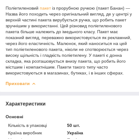
Поліетиленовий
пакет
із прорубною ручкою (пакет Банан) —
Назва його походить через оригінальний вигляд, де у центрі у
верхній частині пакета вирубується ручка, що робить пакет
зручнішим у використанні. Цей різновид поліетиленового
пакета більше належить до імедьного класу. Пакет має
показний вигляд, переважно використовується як рекламний,
через його еластичність. Малюнок, який наноситься на цей
тип поліетиленового пакета, ніколи не спотворюється через
високу щільність і гладкість поліетилену. У пакеті є донна
складка, яка розташовується внизу пакета, що робить його
містшим і компактнішим. Пакети такого типу часто
використовуються в магазинах, бутиках, і в інших сферах.
Приховати
Характеристики
Основні
Кількість в упаковці
50 шт.
Країна виробник
Україна