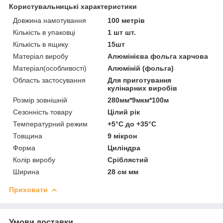
Користувальницькі характеристики
Довжина намотування
100 метрів
Кількість в упаковці
1 шт шт.
Кількість в ящику
15шт
Матеріал виробу
Алюмінієва фольга харчова
Матеріал(особливості)
Алюміній (фольга)
Область застосування
Для приготування
кулінарних виробів
Розмір зовнішній
280мм*9мкм*100м
Сезонність товару
Цілий рік
Температурний режим
+5°С до +35°С
Товщина
9 мікрон
Форма
Циліндра
Колір виробу
Сріблястий
Ширина
28 см мм
Приховати
Умови доставки