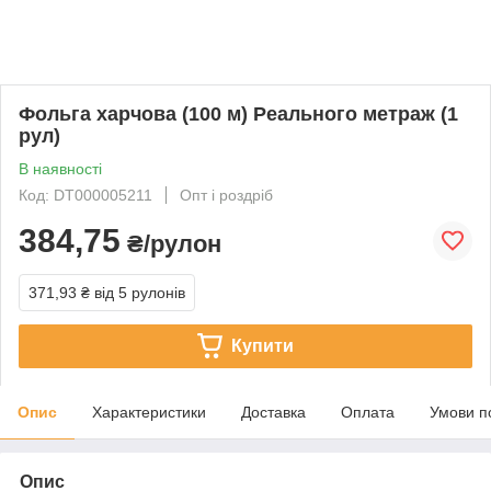
Фольга харчова (100 м) Реального метраж (1
рул)
В наявності
Код: DT000005211
Опт і роздріб
384,75
₴/рулон
371,93 ₴
від 5 рулонів
Купити
Опис
Характеристики
Доставка
Оплата
Умови п
Опис