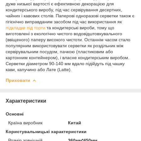
дуже низької вартості є ефективною декорацією для
кондитерського виробу, під час сервірування десертних,
чайних і кавових столів. Паперові одноразові серветки також є
гігієнічно виправданим засобом під час використання як
підкладки під торти
та кондитерські вироби, тому що
виготовлені з екологічно чистого водовідштовхувального
(ввіщеного) паперу високого чистоти. Останнім часом стало
популярним використовувати серветки як роздільник між
сервірувальним посудом, пачкою (пластиковим або
картонним контейнером), і власне кондитерським виробом.
Серветки діаметром 90-140 мм вдало підійдуть під чашку
кави, капучино або Лате (Latte).
Приховати
Характеристики
Основні
Країна виробник
Китай
Користувальницькі характеристики
Розмір зовнішній
360мм*450мм