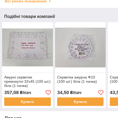
Всі умови повернення
Подібні товари компанії
Ажурні серветки
Серветка ажурна Ф10
Серв
прямокутні 32х45 (100 шт.)
(100 шт.) біла (1 пачка)
(100
біла (1 пачка)
357,08
34,50
43,
₴/пач
₴/пач
Купити
Купити