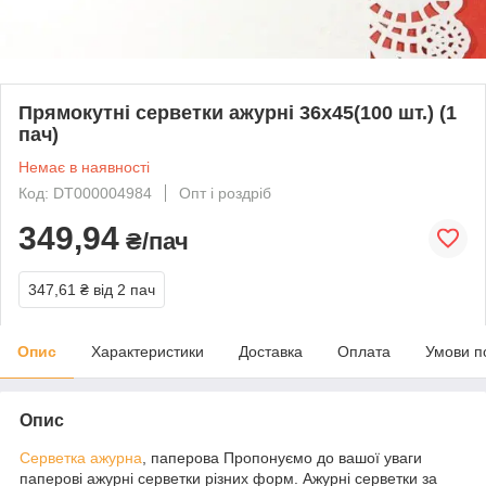
Прямокутні серветки ажурні 36х45(100 шт.) (1
пач)
Немає в наявності
Код: DT000004984
Опт і роздріб
349,94
₴/пач
347,61 ₴
від 2 пач
Опис
Характеристики
Доставка
Оплата
Умови п
Опис
Серветка ажурна
, паперова Пропонуємо до вашої уваги
паперові ажурні серветки різних форм. Ажурні серветки за