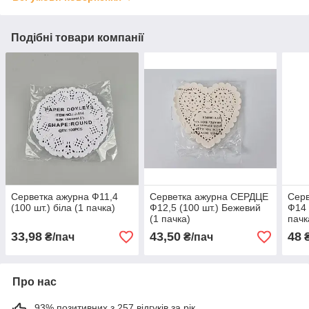
Подібні товари компанії
Серветка ажурна Ф11,4
Серветка ажурна СЕРДЦЕ
Сер
(100 шт.) біла (1 пачка)
Ф12,5 (100 шт.) Бежевий
Ф14 
(1 пачка)
пачк
33,98
43,50
48
₴/пач
₴/пач
₴
Про нас
93% позитивних з 257 відгуків за рік