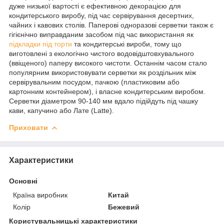
дуже низької вартості є ефективною декорацією для
кондитерського виробу, під час сервірування десертних,
чайних і кавових столів. Паперові одноразові серветки також є
гігієнічно виправданим засобом під час використання як
підкладки під торти
та кондитерські вироби, тому що
виготовлені з екологічно чистого водовідштовхувального
(ввіщеного) паперу високого чистоти. Останнім часом стало
популярним використовувати серветки як роздільник між
сервірувальним посудом, пачкою (пластиковим або
картонним контейнером), і власне кондитерським виробом.
Серветки діаметром 90-140 мм вдало підійдуть під чашку
кави, капучино або Лате (Latte).
Приховати
Характеристики
Основні
Країна виробник
Китай
Колір
Бежевий
Користувальницькі характеристики