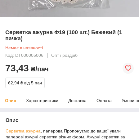
Серветка ажурна Ф19 (100 шт.) Бежевий (1
пачка)
Немає в наявності
Код: DT000005006
Опт і роздріб
73,43
₴/пач
62,94 ₴
від 5 пач
Опис
Характеристики
Доставка
Оплата
Умови п
Опис
Серветка ажурна
, паперова Пропонуємо до вашої уваги
паперові ажурні серветки різних форм. Ажурні серветки за