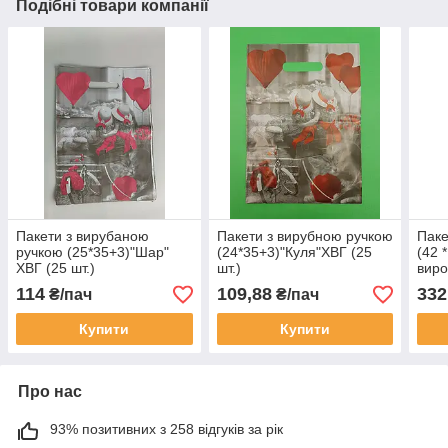
Подібні товари компанії
Пакети з вирубаною
Пакети з вирубною ручкою
Паке
ручкою (25*35+3)"Шар"
(24*35+3)"Куля"ХВГ (25
(42 
ХВГ (25 шт.)
шт.)
виро
114
109,88
332
₴/пач
₴/пач
Купити
Купити
Про нас
93% позитивних з 258 відгуків за рік