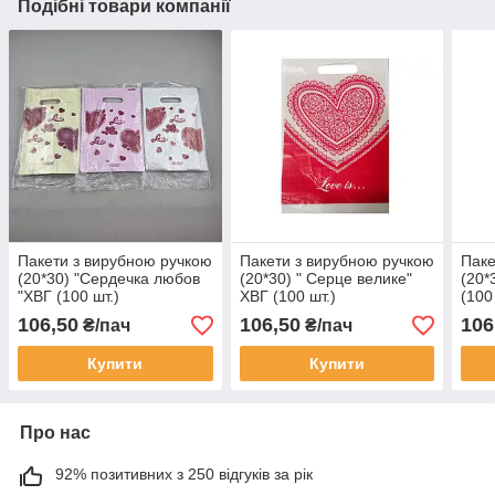
Подібні товари компанії
Пакети з вирубною ручкою
Пакети з вирубною ручкою
Паке
(20*30) "Сердечка любов
(20*30) " Серце велике"
(20*
"ХВГ (100 шт.)
ХВГ (100 шт.)
(100
106,50
106,50
106
₴/пач
₴/пач
Купити
Купити
Про нас
92% позитивних з 250 відгуків за рік