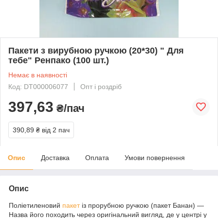
Пакети з вирубною ручкою (20*30) " Для
тебе" Ренпако (100 шт.)
Немає в наявності
Код: DT000006077
Опт і роздріб
397,63
₴/пач
390,89 ₴
від 2 пач
Опис
Доставка
Оплата
Умови повернення
Опис
Поліетиленовий
пакет
із прорубною ручкою (пакет Банан) —
Назва його походить через оригінальний вигляд, де у центрі у