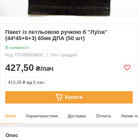
Пакет із петльовою ручкою б "Луїза"
(44*45+6+3) 65мк ДПА (50 шт)
В наявності
Код: DT000003602
Опт і роздріб
427,50
₴/пач
413,25 ₴
від 5 пач
Купити
Опис
Характеристики
Доставка
Оплата
Умови п
Опис