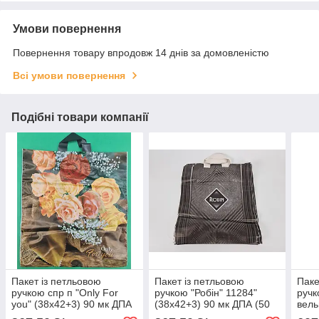
Умови повернення
Повернення товару впродовж 14 днів за домовленістю
Всі умови повернення
Подібні товари компанії
Пакет із петльовою
Пакет із петльовою
Паке
ручкою спр п "Only For
ручкою "Робін" 11284"
ручк
you" (38х42+3) 90 мк ДПА
(38х42+3) 90 мк ДПА (50
вель
(50 шт)
шт.)
ДПА 