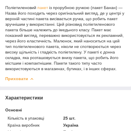
Поліетиленовий
пакет
із прорубною ручкою (пакет Банан) —
Назва його походить через оригінальний вигляд, де у центрі у
верхній частині пакета висівається ручка, що робить пакет
зручнішим у використанні. Цей різновид поліетиленового
пакета більше належить до імедьного класу. Пакет має
показний вигляд, переважно використовується як рекламний,
через його еластичність. Малюнок, який наноситься на цей
тип поліетиленового пакета, ніколи не спотворюється через
високу щільність і гладкість поліетилену. У пакеті є донна
складка, яка розташовується внизу пакета, що робить його
містшим і компактнішим. Пакети такого типу часто
використовуються в магазинах, бутиках, і в інших сферах.
Приховати
Характеристики
Основні
Кількість в упаковці
25 шт.
Країна виробник
Україна