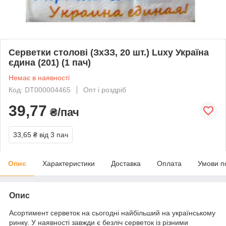
Серветки столові (ЗхЗЗ, 20 шт.) Luxy Україна
єдина (201) (1 пач)
Немає в наявності
Код: DT000004465
Опт і роздріб
39,77
₴/пач
33,65 ₴
від 3 пач
Опис
Характеристики
Доставка
Оплата
Умови п
Опис
Асортимент серветок на сьогодні найбільший на українському
ринку. У наявності завжди є безліч серветок із різними