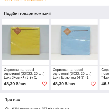
Подібні товари компанії
Серветки паперові
Серветки паперові
Серв
однотонні (ЗЗХЗЗ, 20 шт.)
однотонні (ЗХЗЗ, 20 шт.)
ново
Luxy Жовтий (3-9) (1
Luxy Блакитна (4-3) (1
"Чар
пачка)
пачка)
пачк
48,30
48,30
46,
₴/пач
₴/пач
Про нас
93% позитивних з 257 відгуків за рік