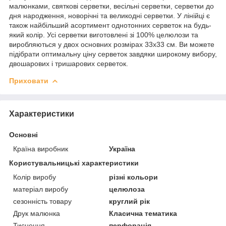
малюнками, святкові серветки, весільні серветки, серветки до
дня народження, новорічні та великодні серветки. У лінійці є
також найбільший асортимент однотонних серветок на будь-
який колір. Усі серветки виготовлені зі 100% целюлози та
виробляються у двох основних розмірах 33х33 см. Ви можете
підібрати оптимальну ціну серветок завдяки широкому вибору,
двошарових і тришарових серветок.
Приховати
Характеристики
Основні
Країна виробник
Україна
Користувальницькі характеристики
Колір виробу
різні кольори
матеріал виробу
целюлоза
сезонність товару
круглий рік
Друк малюнка
Класична тематика
Тиснення
перфорація