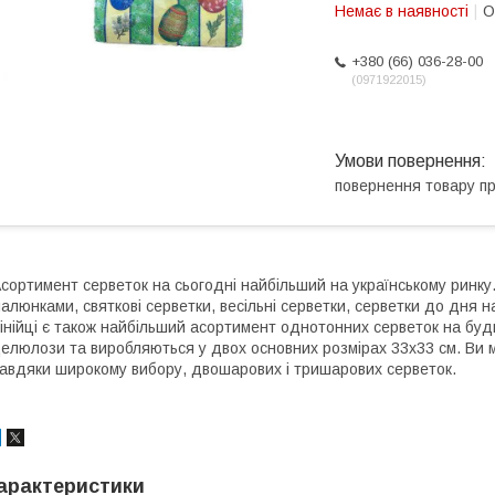
Немає в наявності
О
+380 (66) 036-28-00
0971922015
повернення товару п
сортимент серветок на сьогодні найбільший на українському ринку. 
алюнками, святкові серветки, весільні серветки, серветки до дня н
інійці є також найбільший асортимент однотонних серветок на будь-
елюлози та виробляються у двох основних розмірах 33х33 см. Ви м
авдяки широкому вибору, двошарових і тришарових серветок.
арактеристики