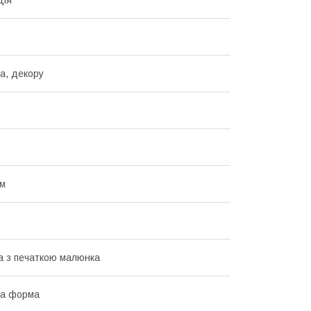
ція
ка, декору
см
 з печаткою малюнка
на форма