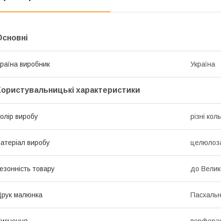
Основні
раїна виробник
Україна
Користувальницькі характеристики
олір виробу
різні кол
атеріал виробу
целюлоз
езонність товару
до Вели
рук малюнка
Пасхальн