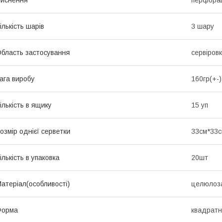
иснення
перфора
ількість шарів
3 шару
бласть застосування
сервіров
ага виробу
160гр(+-)
ількість в ящику
15 уп
озмір однієї серветки
33см*33
ількість в упаковка
20шт
атеріал(особливості)
целюлоза
Форма
квадрат