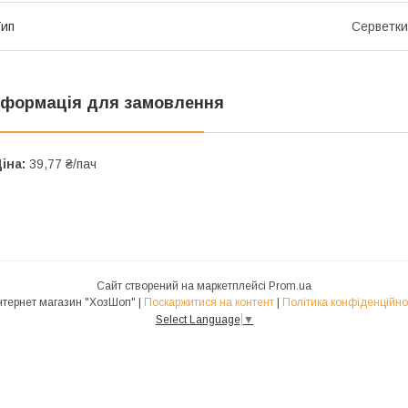
ип
Серветки
нформація для замовлення
іна:
39,77 ₴/пач
Сайт створений на маркетплейсі
Prom.ua
Интернет магазин "ХозШоп" |
Поскаржитися на контент
|
Політика конфіденційно
Select Language
▼