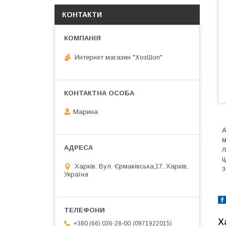
КОНТАКТИ
Интернет магазин "ХозШоп"
Марина
А
м
л
ц
Харків. Вул. Єрмаківська,17, Харків,
з
Україна
Х
0971922015
+380 (66) 036-28-00