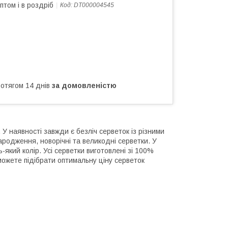
птом і в роздріб
Код:
DT000004545
ротягом 14 днів
за домовленістю
У наявності завжди є безліч серветок із різними
ародження, новорічні та великодні серветки. У
який колір. Усі серветки виготовлені зі 100%
ожете підібрати оптимальну ціну серветок