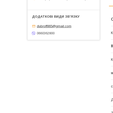
dubroff865@gmail.com
К
0660362800
К
м
с
Д