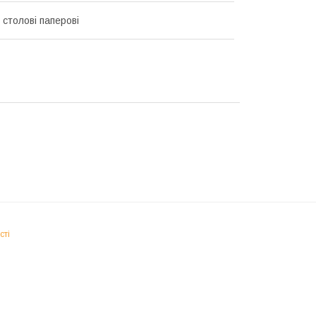
 столові паперові
сті