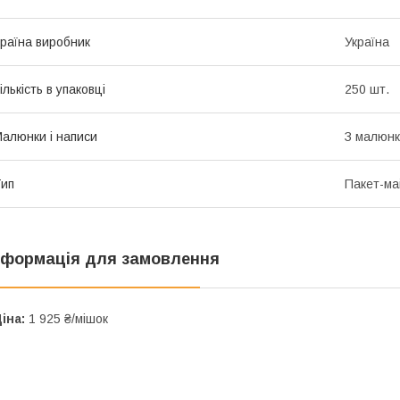
раїна виробник
Україна
ількість в упаковці
250 шт.
алюнки і написи
З малюн
ип
Пакет-ма
нформація для замовлення
іна:
1 925 ₴/мішок