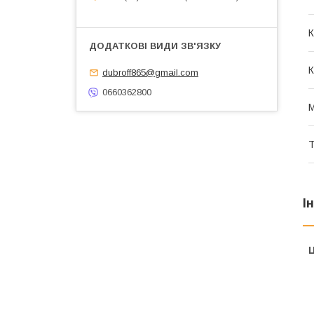
К
К
dubroff865@gmail.com
0660362800
М
Т
І
Ц