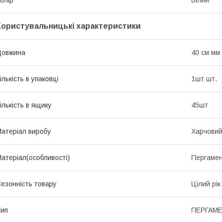
Користувальницькі характеристики
Довжина
40 см мм
ількість в упаковці
1шт шт.
ількість в ящику
45шт
атеріал виробу
Харчовий
атеріал(особливості)
Пергаме
езонність товару
Цілий рік
ип
ПЕРГАМЕ