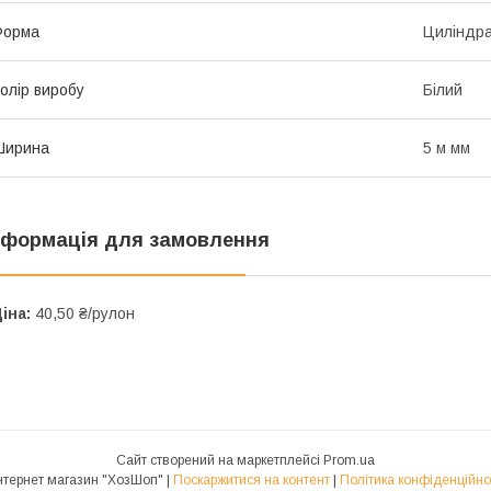
Форма
Циліндр
олір виробу
Білий
Ширина
5 м мм
нформація для замовлення
іна:
40,50 ₴/рулон
Сайт створений на маркетплейсі
Prom.ua
Интернет магазин "ХозШоп" |
Поскаржитися на контент
|
Політика конфіденційно