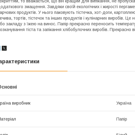
окриттям, то вважається, що він кращий для випікання, не пропуска
одаткового змащення. Завдяки своїй екологічних і жирості пергам
арчових продуктів. У нього паковують тістечка, хот-доги, картопл
ечива, тортів, тістечок та інших продуктів і кулінарних виробів. Ц
бо закладу з їжею на винос. Папір прекрасно переносить температу
озкачування тіста та запікання хлібобулочних виробів. Прекрасно в
арактеристики
Основні
раїна виробник
Україна
атеріал
Папір
олір
Білий