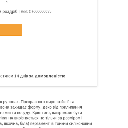
в роздріб
Код:
DT000000635
ротягом 14 днів
за домовленістю
 в рулонах. Прекрасного жиро стійкої та
і, вона захищає форму, деко від прилипання
ого миття посуду. Крім того, папір може бути
кання вирізняється не тільки за розміром і
, пісочна, біла) пергамент із тонким силіконовим