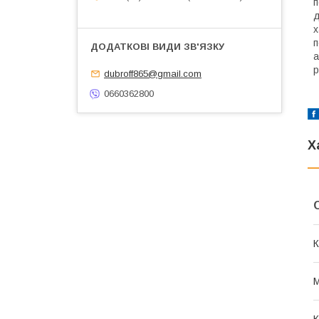
п
д
х
п
а
р
dubroff865@gmail.com
0660362800
Х
К
М
К