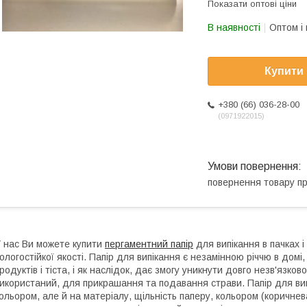
Показати оптові ціни
В наявності
Оптом і 
Купити
+380 (66) 036-28-00
0971922015
повернення товару п
 нас Ви можете купити
пергаментний папір
для випікання в пачках і
ологостійкої якості. Папір для випікання є незамінною річчю в дом
родуктів і тіста, і як наслідок, дає змогу уникнути довго незв'язков
икористаний, для прикрашання та подавання страви. Папір для випі
ольором, але й на матеріалу, щільність паперу, кольором (коричнева