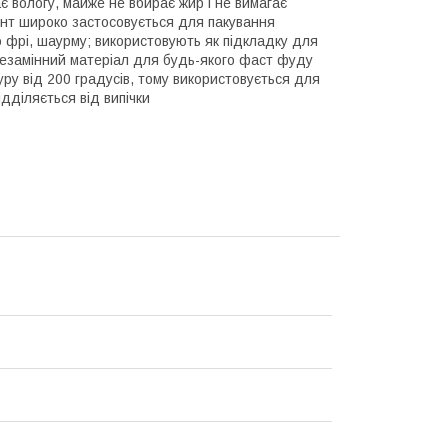
є вологу, майже не вбирає жир і не вимагає
ент широко застосовується для пакування
ею фрі, шаурму; використовують як підкладку для
е незамінний матеріал для будь-якого фаст фуду
ру від 200 градусів, тому використовується для
ідділяється від випічки