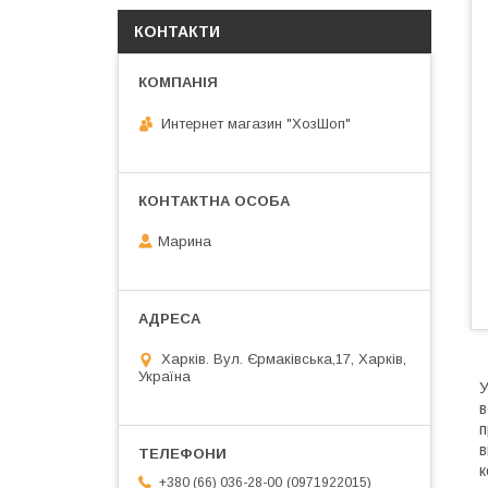
КОНТАКТИ
Интернет магазин "ХозШоп"
Марина
Харків. Вул. Єрмаківська,17, Харків,
Україна
У
в
п
в
к
0971922015
+380 (66) 036-28-00