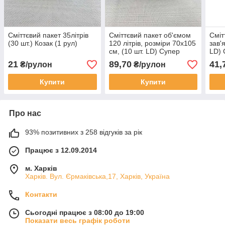
Сміттєвий пакет 35літрів
Сміттєвий пакет об'ємом
Сміт
(30 шт.) Козак (1 рул)
120 літрів, розміри 70х105
зав'
см, (10 шт. LD) Супер
LD) 
Торба синій (1 рул)
рул)
21
89,70
41,
₴/рулон
₴/рулон
Купити
Купити
Про нас
93% позитивних з 258 відгуків за рік
Працює з 12.09.2014
м. Харків
Харків. Вул. Єрмаківська,17, Харків, Україна
Контакти
Сьогодні працює з 08:00 до 19:00
Показати весь графік роботи