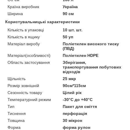
Країна виробник
Україна
Ширина
90 см
Користувальницькі характеристики
Кількість в упаковці
10 шт. шт.
Кількість в ящику
50 уп
Матеріал виробу
Поліетилен високого тиску
(ПВД)
Матеріал(особливості)
Поліетилен HDPE
Область застосування
Зберігання,
транспортування побутових
відходів
Щільність
25 мкр
Розмір зовнішній
90см*115см
Сезонність товару
Цілий рік
Температурний режим
-30°С до +40°С
Тип
Пакет для сміття
Тиснення
перфорація
Товщина
30 мікрон
Форма
форма рулон