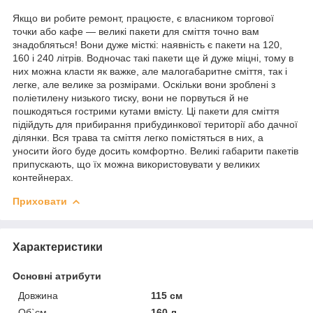
Якщо ви робите ремонт, працюєте, є власником торгової
точки або кафе — великі пакети для сміття точно вам
знадобляться! Вони дуже місткі: наявність є пакети на 120,
160 і 240 літрів. Водночас такі пакети ще й дуже міцні, тому в
них можна класти як важке, але малогабаритне сміття, так і
легке, але велике за розмірами. Оскільки вони зроблені з
поліетилену низького тиску, вони не порвуться й не
пошкодяться гострими кутами вмісту. Ці пакети для сміття
підійдуть для прибирання прибудинкової території або дачної
ділянки. Вся трава та сміття легко помістяться в них, а
уносити його буде досить комфортно. Великі габарити пакетів
припускають, що їх можна використовувати у великих
контейнерах.
Приховати
Характеристики
Основні атрибути
Довжина
115 см
Об`єм
160 л