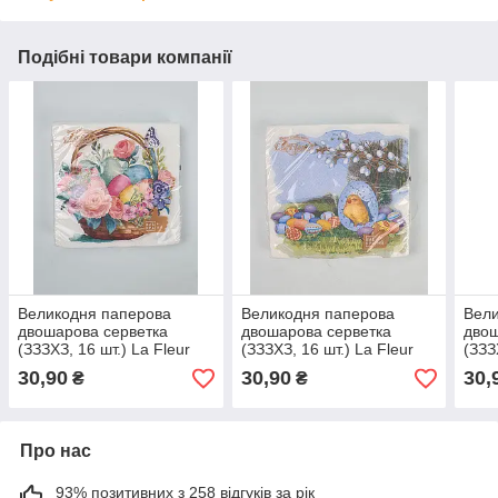
Подібні товари компанії
Великодня паперова
Великодня паперова
Вели
двошарова серветка
двошарова серветка
двош
(ЗЗЗХЗ, 16 шт.) La Fleur
(ЗЗЗХЗ, 16 шт.) La Fleur
(ЗЗЗ
"Краса Великодня "722 (1
"Циплик під івою "135 (1
"Ніж
30,90
30,90
30,
₴
₴
пачка)
пачка)
пачк
Про нас
93% позитивних з 258 відгуків за рік