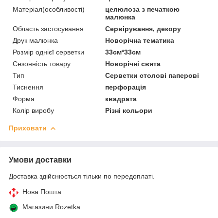
Матеріал(особливості)
целюлоза з печаткою
малюнка
Область застосування
Сервірування, декору
Друк малюнка
Новорічна тематика
Розмір однієї серветки
33см*33см
Сезонність товару
Новорічні свята
Тип
Серветки столові паперові
Тиснення
перфорація
Форма
квадрата
Колір виробу
Різні кольори
Приховати
Умови доставки
Доставка здійснюється тільки по передоплаті.
Нова Пошта
Магазини Rozetka