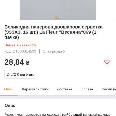
Великодня паперова двошарова серветка
(ЗЗЗХЗ, 16 шт.) La Fleur "Весняна"869 (1
пачка)
Немає в наявності
Код: DT000014599
Опт і роздріб
28,84
₴
24,72 ₴
від 5 шт.
Опис
Характеристики
Доставка
Оплата
Умови п
Опис
Асортимент серветок на сьогодні найбільший на українському