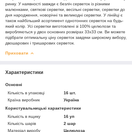
ринку. У наявності завжди є безліч серветок із різними
малюнками, святкові серветки, весільні серветки, серветки до
дня народження, новорічні та великодні серветки. У лінійці є
також найбільший асортимент однотонних серветок на будь-
який колір. Усі серветки виготовлені зі 100% целюлози та
виробляються у двох основних розмірах 33х33 см. Ви можете
підібрати оптимальну ціну серветок завдяки широкому вибору,
двошарових і тришарових серветок.
Приховати
Характеристики
Основні
Кількість в упаковці
16 шт.
Країна виробник
Україна
Користувальницькі характеристики
Кількість в ящику
16 уп
Кількість шарів
2 шар
Матеріал виробу
Целюлоза