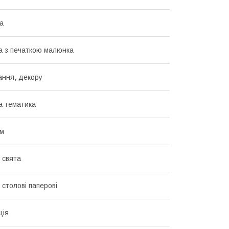
а
 з печаткою малюнка
ання, декору
а тематика
см
 свята
 столові паперові
ція