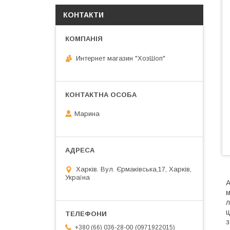
КОНТАКТИ
Интернет магазин "ХозШоп"
Марина
Харків. Вул. Єрмаківська,17, Харків,
Україна
А
м
л
ц
з
0971922015
+380 (66) 036-28-00