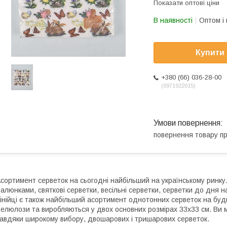
Показати оптові ціни
В наявності
Оптом і 
Купити
+380 (66) 036-28-00
0971922015
повернення товару п
сортимент серветок на сьогодні найбільший на українському ринку. 
алюнками, святкові серветки, весільні серветки, серветки до дня н
інійці є також найбільший асортимент однотонних серветок на будь-
елюлози та виробляються у двох основних розмірах 33х33 см. Ви м
авдяки широкому вибору, двошарових і тришарових серветок.