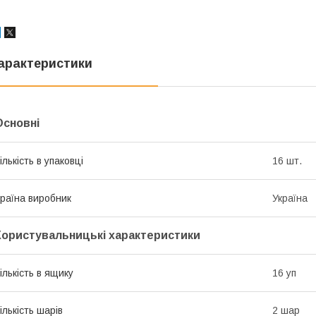
арактеристики
Основні
ількість в упаковці
16 шт.
раїна виробник
Україна
Користувальницькі характеристики
ількість в ящику
16 уп
ількість шарів
2 шар