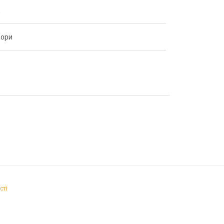
ьори
сті