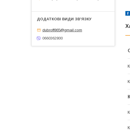
Х
dubroff865@gmail.com
0660362800
К
К
К
К