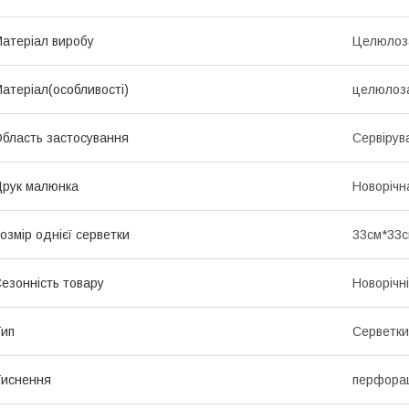
атеріал виробу
Целюлоз
атеріал(особливості)
целюлоза
бласть застосування
Сервірув
рук малюнка
Новорічн
озмір однієї серветки
33см*33
езонність товару
Новорічні
ип
Серветки
иснення
перфора