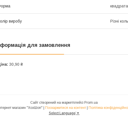
Форма
квадрата
олір виробу
Різні кол
нформація для замовлення
іна:
30,90 ₴
Сайт створений на маркетплейсі
Prom.ua
Интернет магазин "ХозШоп" |
Поскаржитися на контент
|
Політика конфіденційно
Select Language
▼