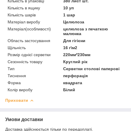
Кількість в упаковці
380 лист шт.
Кількість в ящику
10 уп
Кількість шарів
1 шар
Матеріал виробу
Целюлоза
Матеріал(особливості)
целюлоза з печаткою
малюнка
Область застосування
Для гігієни
Щільність
16 г\м2
Розмір однієї серветки
220мм*230мм
Сезонність товару
Круглий рік
Тип
Серветки столові паперові
Тиснення
перфорація
Форма
квадрата
Колір виробу
Білий
Приховати
Умови доставки
Доставка здійснюється тільки по передоплаті.