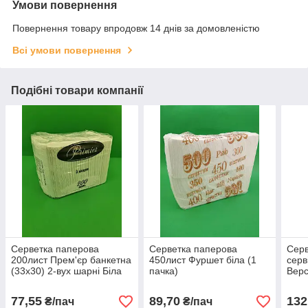
Умови повернення
Повернення товару впродовж 14 днів за домовленістю
Всі умови повернення
Подібні товари компанії
Серветка паперова
Серветка паперова
Серв
200лист Прем'єр банкетна
450лист Фуршет біла (1
серв
(33х30) 2-вух шарні Біла
пачка)
Верс
(1 пачка)
пачк
77,55
89,70
132
₴/пач
₴/пач