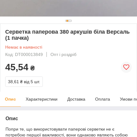
Серветка паперова 380 аркушів біла Версаль
(1 пачка)
Немає в наявності
Код: DT000013849
Опт і роздріб
45,54
₴
38,61 ₴
від 5 шт.
Опис
Характеристики
Доставка
Оплата
Умови п
Опис
Попри те, що використовувати паперові серветки не є
потребою першої важливості, вони однаково являють собою