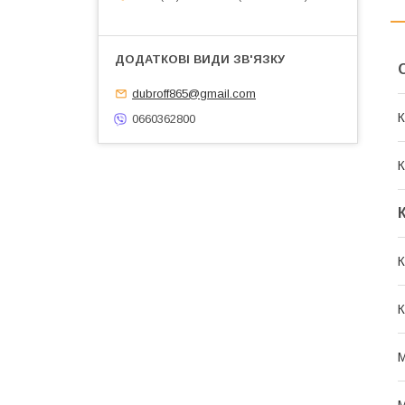
dubroff865@gmail.com
К
0660362800
К
К
К
М