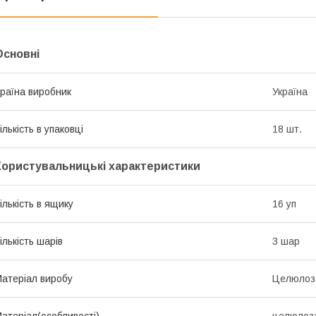
Основні
раїна виробник
Україна
ількість в упаковці
18 шт.
Користувальницькі характеристики
ількість в ящику
16 уп
ількість шарів
3 шар
атеріал виробу
Целюлоз