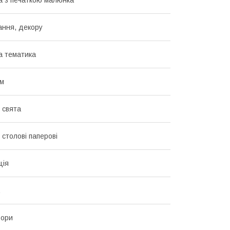
 з печаткою малюнка
ання, декору
а тематика
см
 свята
 столові паперові
ція
ьори