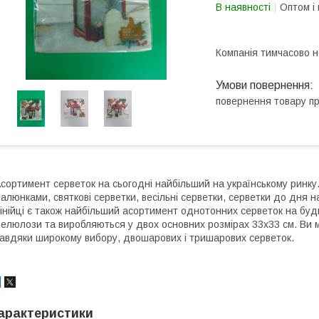
В наявності
Оптом і 
Компанія тимчасово 
повернення товару п
сортимент серветок на сьогодні найбільший на українському ринку. 
алюнками, святкові серветки, весільні серветки, серветки до дня н
інійці є також найбільший асортимент однотонних серветок на будь-
елюлози та виробляються у двох основних розмірах 33х33 см. Ви м
авдяки широкому вибору, двошарових і тришарових серветок.
арактеристики