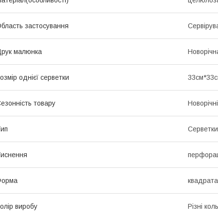
атеріал(особливості)
целюлоза
бласть застосування
Сервірув
рук малюнка
Новорічн
озмір однієї серветки
33см*33
езонність товару
Новорічні
ип
Серветки
иснення
перфора
Форма
квадрата
олір виробу
Різні кол