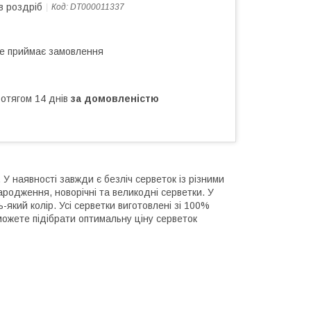
в роздріб
Код:
DT000011337
не приймає замовлення
ротягом 14 днів
за домовленістю
У наявності завжди є безліч серветок із різними
ародження, новорічні та великодні серветки. У
який колір. Усі серветки виготовлені зі 100%
ожете підібрати оптимальну ціну серветок