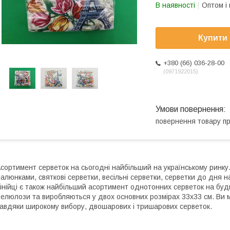
В наявності
Оптом і 
Купити
+380 (66) 036-28-00
0971922015
повернення товару п
сортимент серветок на сьогодні найбільший на українському ринку. 
алюнками, святкові серветки, весільні серветки, серветки до дня н
інійці є також найбільший асортимент однотонних серветок на будь-
елюлози та виробляються у двох основних розмірах 33х33 см. Ви м
авдяки широкому вибору, двошарових і тришарових серветок.