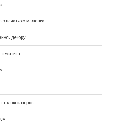
а
 з печаткою малюнка
ання, декору
 тематика
см
 столові паперові
ція