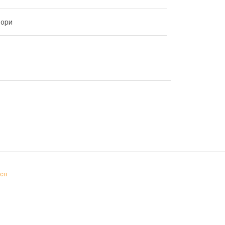
ьори
сті