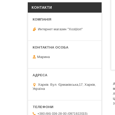
КОНТАКТИ
Интернет магазин "ХозШоп"
Марина
А
Харків. Вул. Єрмаківська,17, Харків,
м
Україна
л
ц
з
0971922015
+380 (66) 036-28-00