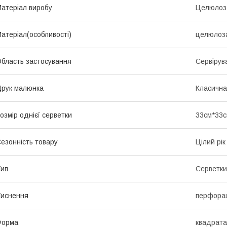
атеріал виробу
Целюлоз
атеріал(особливості)
целюлоза
бласть застосування
Сервірув
рук малюнка
Класична
озмір однієї серветки
33см*33
езонність товару
Цілий рік
ип
Серветки
иснення
перфора
Форма
квадрата