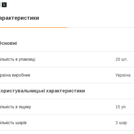
арактеристики
Основні
ількість в упаковці
20 шт.
раїна виробник
Україна
Користувальницькі характеристики
ількість в ящику
15 уп
ількість шарів
3 шар