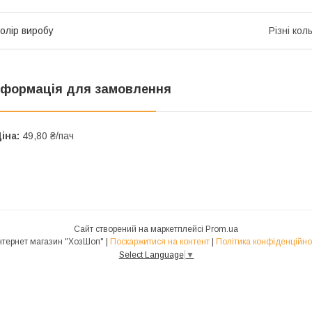
олір виробу
Різні кол
нформація для замовлення
іна:
49,80 ₴/пач
Сайт створений на маркетплейсі
Prom.ua
Интернет магазин "ХозШоп" |
Поскаржитися на контент
|
Політика конфіденційно
Select Language
▼