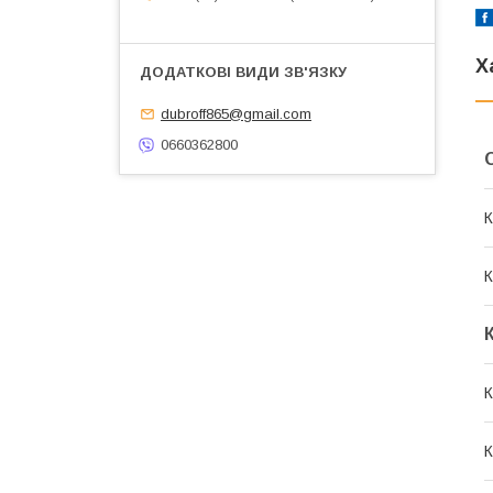
Х
dubroff865@gmail.com
0660362800
К
К
К
К