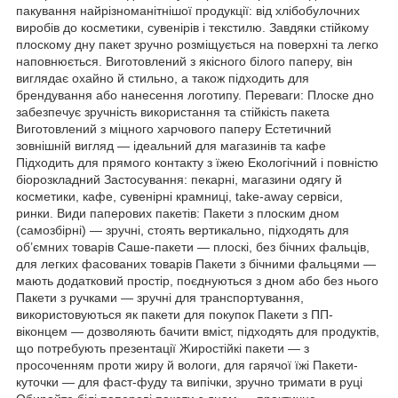
пакування найрізноманітнішої продукції: від хлібобулочних
виробів до косметики, сувенірів і текстилю. Завдяки стійкому
плоскому дну пакет зручно розміщується на поверхні та легко
наповнюється. Виготовлений з якісного білого паперу, він
виглядає охайно й стильно, а також підходить для
брендування або нанесення логотипу. Переваги: Плоске дно
забезпечує зручність використання та стійкість пакета
Виготовлений з міцного харчового паперу Естетичний
зовнішній вигляд — ідеальний для магазинів та кафе
Підходить для прямого контакту з їжею Екологічний і повністю
біорозкладний Застосування: пекарні, магазини одягу й
косметики, кафе, сувенірні крамниці, take-away сервіси,
ринки. Види паперових пакетів: Пакети з плоским дном
(самозбірні) — зручні, стоять вертикально, підходять для
об’ємних товарів Саше-пакети — плоскі, без бічних фальців,
для легких фасованих товарів Пакети з бічними фальцями —
мають додатковий простір, поєднуються з дном або без нього
Пакети з ручками — зручні для транспортування,
використовуються як пакети для покупок Пакети з ПП-
віконцем — дозволяють бачити вміст, підходять для продуктів,
що потребують презентації Жиростійкі пакети — з
просоченням проти жиру й вологи, для гарячої їжі Пакети-
куточки — для фаст-фуду та випічки, зручно тримати в руці