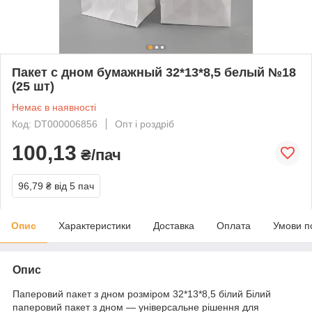
Пакет с дном бумажный 32*13*8,5 белый №18
(25 шт)
Немає в наявності
Код: DT000006856
Опт і роздріб
100,13
₴/пач
96,79 ₴
від 5 пач
Опис
Характеристики
Доставка
Оплата
Умови п
Опис
Паперовий пакет з дном розміром 32*13*8,5 білий Білий
паперовий пакет з дном — універсальне рішення для