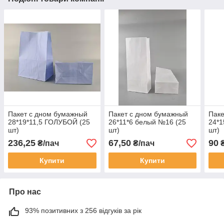
Пакет с дном бумажный
Пакет с дном бумажный
Паке
28*19*11,5 ГОЛУБОЙ (25
26*11*6 белый №16 (25
24*1
шт)
шт)
шт)
236,25
67,50
90
₴/пач
₴/пач
₴
Купити
Купити
Про нас
93% позитивних з 256 відгуків за рік