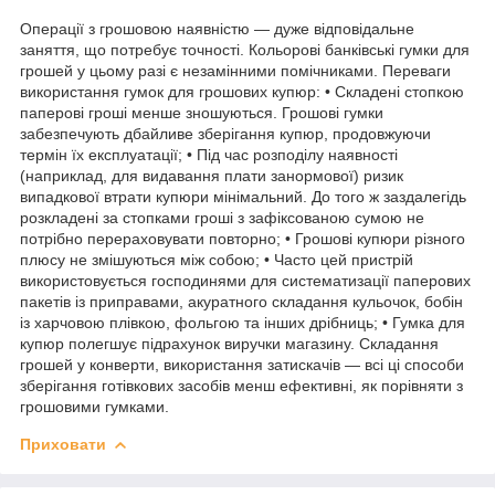
Операції з грошовою наявністю — дуже відповідальне
заняття, що потребує точності. Кольорові банківські гумки для
грошей у цьому разі є незамінними помічниками. Переваги
використання гумок для грошових купюр: • Складені стопкою
паперові гроші менше зношуються. Грошові гумки
забезпечують дбайливе зберігання купюр, продовжуючи
термін їх експлуатації; • Під час розподілу наявності
(наприклад, для видавання плати занормової) ризик
випадкової втрати купюри мінімальний. До того ж заздалегідь
розкладені за стопками гроші з зафіксованою сумою не
потрібно перераховувати повторно; • Грошові купюри різного
плюсу не змішуються між собою; • Часто цей пристрій
використовується господинями для систематизації паперових
пакетів із приправами, акуратного складання кульочок, бобін
із харчовою плівкою, фольгою та інших дрібниць; • Гумка для
купюр полегшує підрахунок виручки магазину. Складання
грошей у конверти, використання затискачів — всі ці способи
зберігання готівкових засобів менш ефективні, як порівняти з
грошовими гумками.
Приховати