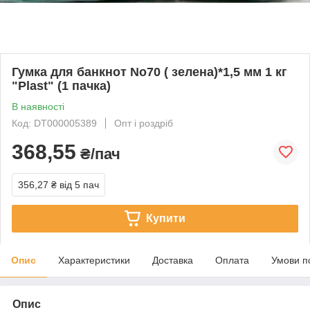
Гумка для банкнот No70 ( зелена)*1,5 мм 1 кг
"Plast" (1 пачка)
В наявності
Код: DT000005389
Опт і роздріб
368,55
₴/пач
356,27 ₴
від 5 пач
Купити
Опис
Характеристики
Доставка
Оплата
Умови п
Опис