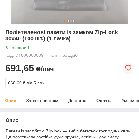
Поліетиленові пакети із замком Zip-Lock
30х40 (100 шт.) (1 пачка)
В наявності
Код: DT000003089
Опт і роздріб
691,65
₴/пач
668,60 ₴
від 5 пач
Опис
Характеристики
Доставка
Оплата
Умови п
Опис
Пакети із застібкою Zip-lock — вибір багатьох господинь світу.
Ця пластикова застібка дуже зручна, оскільки дає змогу