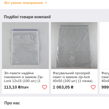
Всі умови повернення
Подібні товари компанії
Зіп-пакети надійне
Фасувальний прозорий
Фасу
паковання із замком Zip-
пакет із замком zip-lock
паке
Lock 12х15 (100 шт.) (1
40х50 (100 шт.) (1 пачка)
40х4
пачка)
113,10
1 063,05
999
₴/пач
₴
Про нас