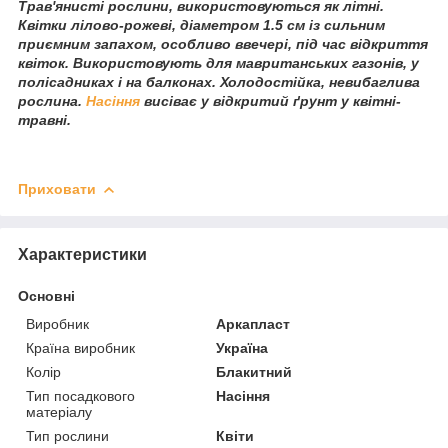
Трав'янисті рослини, використовуються як літні.
Квітки лілово-рожеві, діаметром 1.5 см із сильним
приємним запахом, особливо ввечері, під час відкриття
квіток. Використовують для мавританських газонів, у
полісадниках і на балконах. Холодостійка, невибаглива
рослина.
Насіння
висіває у відкритий ґрунт у квітні-
травні.
Приховати
Характеристики
Основні
Виробник
Аркапласт
Країна виробник
Україна
Колір
Блакитний
Тип посадкового
Насіння
матеріалу
Тип рослини
Квіти