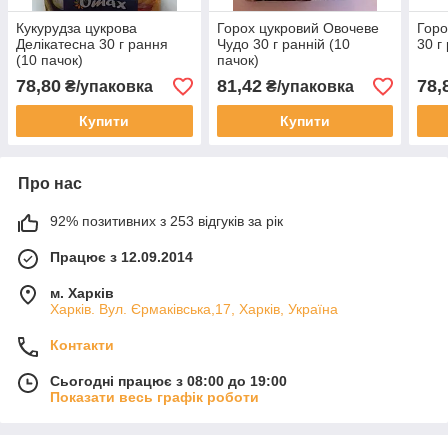
Кукурудза цукрова
Горох цукровий Овочеве
Горо
Делікатесна 30 г рання
Чудо 30 г ранній (10
30 г
(10 пачок)
пачок)
78,80
81,42
78,
₴/упаковка
₴/упаковка
Купити
Купити
Про нас
92% позитивних з 253 відгуків за рік
Працює з 12.09.2014
м. Харків
Харків. Вул. Єрмаківська,17, Харків, Україна
Контакти
Сьогодні працює з 08:00 до 19:00
Показати весь графік роботи