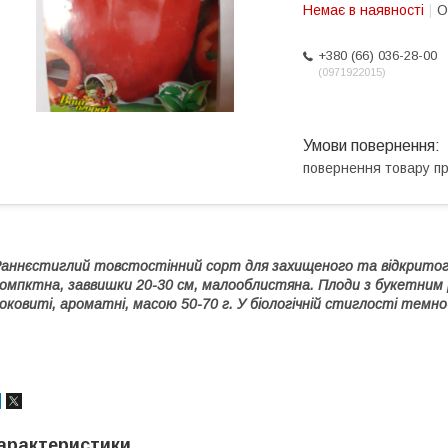
Немає в наявності
О
+380 (66) 036-28-00
0971922015
повернення товару п
аннєстиглий товстостінний сорт для захищеного та відкритого
омпктна, заввишки 20-30 см, малооблистяна. Плоди з букетним 
оковиті, ароматні, масою 50-70 г. У біологічній стиглості темн
арактеристики