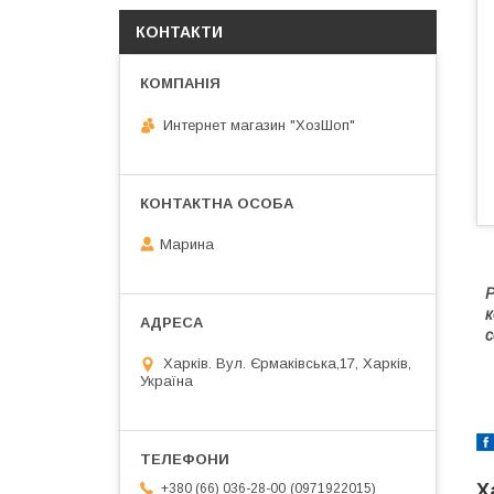
КОНТАКТИ
Интернет магазин "ХозШоп"
Марина
Р
к
с
Харків. Вул. Єрмаківська,17, Харків,
Україна
Х
0971922015
+380 (66) 036-28-00