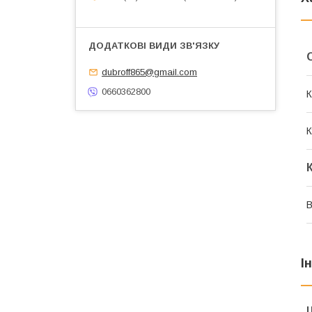
dubroff865@gmail.com
0660362800
К
К
В
І
Ц