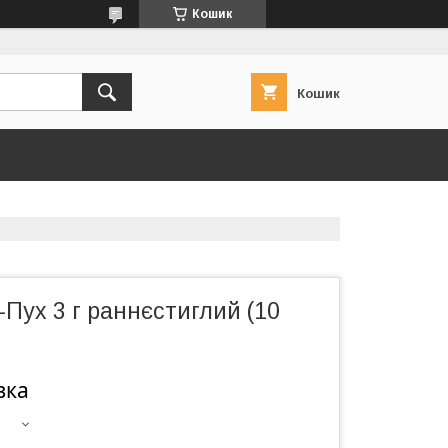
Кошик
Кошик
-Пух 3 г раннєстиглий (10
вка