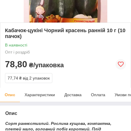
Кабачок-цукіні Чорний красень ранній 10 г (10
пачок)
В наявності
Опт і роздріб
78,80
₴/упаковка
77,74 ₴
від 2 упаковок
Опис
Характеристики
Доставка
Оплата
Умови п
Опис
Сорт раннєстиглий. Рослина кущова, компактна,
плетей мало, головний побіг короткий. Плід