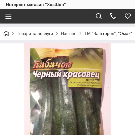
Интернет магазин "ХозШоп"
Товари та послуги
Насіння
ТМ "Ваш город", "Омах"