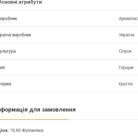
Основні атрибути
иробник
Аркаплас
раїна виробник
Україна
ультура
Огірок
ип
Горщик
Форма
Кругла
нформація для замовлення
іна:
78,80 ₴/упаковка