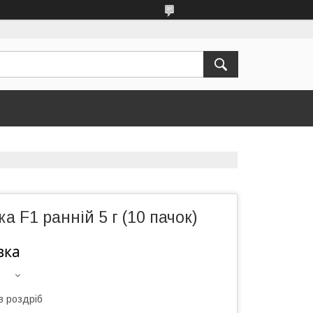
а F1 ранній 5 г (10 пачок)
вка
в роздріб