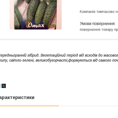
Компанія тимчасово 
повернення товару п
ередньоранній гібрид. Вегетаційний період від всходів до масов
ипу, світло-зелені, великобугорчасті,формуються від самого по
арактеристики