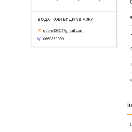
В
dubroff865@gmail.com
К
0660362800
К
Т
І
Ц