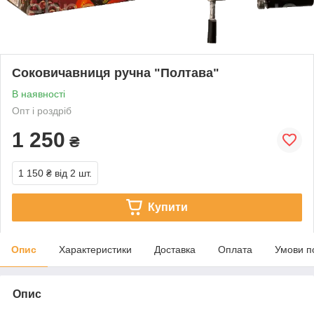
Соковичавниця ручна "Полтава"
В наявності
Опт і роздріб
1 250
₴
1 150 ₴
від 2 шт.
Купити
Опис
Характеристики
Доставка
Оплата
Умови п
Опис