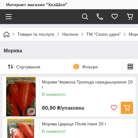
Интернет магазин "ХозШоп"
Товари та послуги
Насіння
ТМ "Сезон удачі"
Мор
Морква
Сортування
0
Фільтри
Морква Червона Троянда середньорання 20
г
В наявності
80,90
₴/упаковка
Морква Цариця Полів пізня 20 г
В наявності