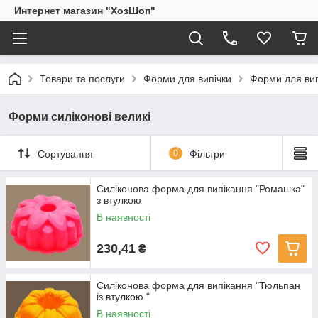
Интернет магазин "ХозШоп"
Товари та послуги
Форми для випічки
Форми для вип
Форми силіконові великі
Сортування
0
Фільтри
Силіконова форма для випікання "Ромашка"
з втулкою
В наявності
230,41
₴
Силіконова форма для випікання "Тюльпан
із втулкою "
В наявності