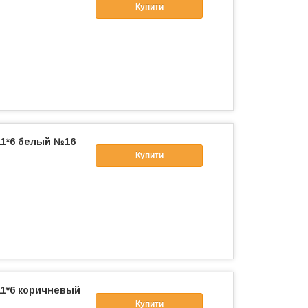
Купити
11*6 белый №16
Купити
11*6 коричневый
Купити